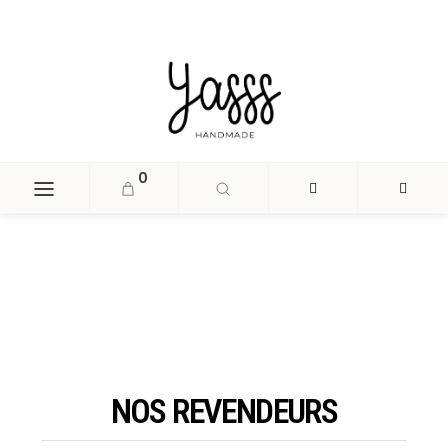
document.head.insertAdjacentHTML('beforeend', '
');
0
NOS REVENDEURS