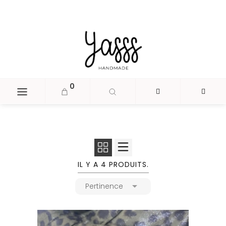
document.head.insertAdjacentHTML('beforeend', '
');
0
IL Y A 4 PRODUITS.

Pertinence