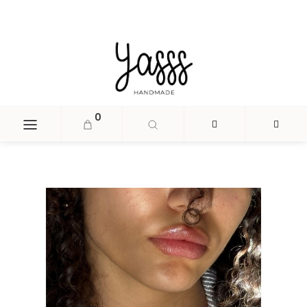
document.head.insertAdjacentHTML('beforeend', '
');
0