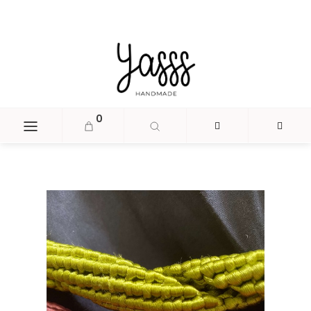
document.head.insertAdjacentHTML('beforeend', '
');
0