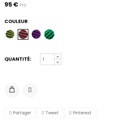
95 €
TTC
COULEUR
Thé
Purple
Emeraude
Sea
vert
pink
QUANTITÉ:
Partager
Tweet
Pinterest