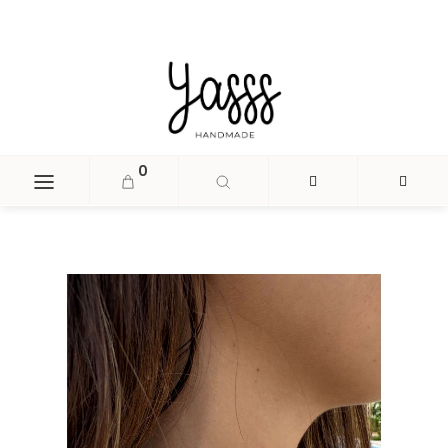
document.head.insertAdjacentHTML('beforeend', '
');
0