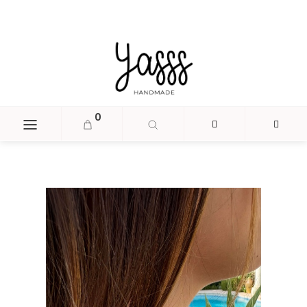
document.head.insertAdjacentHTML('beforeend', '
');
0