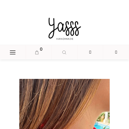
document.head.insertAdjacentHTML('beforeend', '
');
0