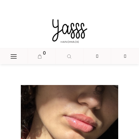
document.head.insertAdjacentHTML('beforeend', '
');
0