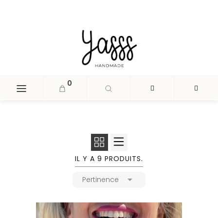
document.head.insertAdjacentHTML('beforeend', '
');
0
IL Y A 9 PRODUITS.

Pertinence